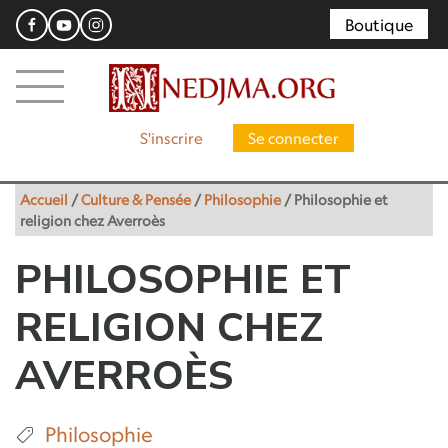
Boutique
S'inscrire
Se connecter
Accueil
/
Culture & Pensée
/
Philosophie
/
Philosophie et
religion chez Averroès
PHILOSOPHIE ET
RELIGION CHEZ
AVERROÈS
Philosophie