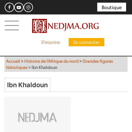
Boutique
S'inscrire
Se connecter
Accueil
>
Histoire de l’Afrique du nord
>
Grandes figures
historiques
>
Ibn Khaldoun
Ibn Khaldoun