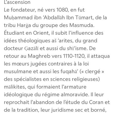
L’ascension
Le fondateur, né vers 1080, en fut
Muḥammad ibn ‘Abdallāh Ibn Tūmart, de la
tribu Harġa du groupe des Masmuda.
Étudiant en Orient, il subit l’influence des
idées théologiques aš ‘arites, du grand
docteur G̣azālī et aussi du shī‘isme. De
retour au Maghreb vers 1110-1120, il attaqua
les mœurs jugées contraires à la loi
musulmane et aussi les fuqahā’ (« clergé »
des spécialistes en sciences religieuses)
mālikites, qui formaient l’armature
idéologique du régime almoravide. Il leur
reprochait l’abandon de l’étude du Coran et
de la tradition, leur juridisme sec et borné,