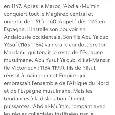
en 1147. Après le Maroc, ‘Abd al-Mu’min
conquiert tout le Maghreb central et
oriental de 1151 à 1160. Appelé dès 1145 en
Espagne, il installe son pouvoir en
Andalousie occidentale. Son fils Abu Ya‘qūb
Yūsuf (1163-1184) vaincra le condottiere Ibn
Mardanīš qui tenait le reste de l’Espagne
musulmane. Abū Yūsuf Ya‘qūb, dit al-Mansūr
(le Victorieux ; 1184-1199), fils de Yūsuf,
réussit à maintenir cet Empire qui
embrassait l’ensemble de l’Afrique du Nord
et de l’Espagne musulmane. Mais les
tendances à la dislocation étaient
puissantes. ‘Abd al-Mu’min, rompant avec
les règles collégiales instituées par le