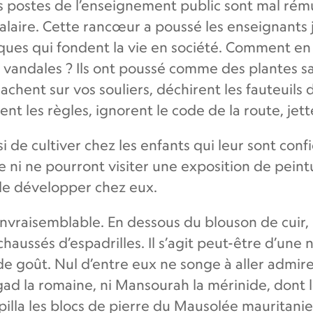
postes de l’enseignement public sont mal rémuné
salaire. Cette rancœur a poussé les enseignants 
iques qui fondent la vie en société. Comment en
andales ? Ils ont poussé comme des plantes sau
chent sur vos souliers, déchirent les fauteuils d
nt les règles, ignorent le code de la route, jett
si de cultiver chez les enfants qui leur sont con
 ni ne pourront visiter une exposition de peintu
de développer chez eux.
nvraisemblable. En dessous du blouson de cuir, 
haussés d’espadrilles. Il s’agit peut-être d’une
de goût. Nul d’entre eux ne songe à aller admir
imgad la romaine, ni Mansourah la mérinide, dont 
lla les blocs de pierre du Mausolée mauritanien