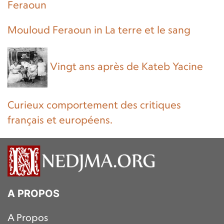
Feraoun
Mouloud Feraoun in La terre et le sang
Vingt ans après de Kateb Yacine
Curieux comportement des critiques
français et européens.
A PROPOS
A Propos