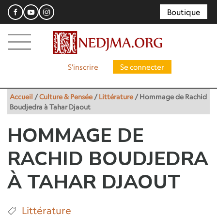
Boutique
S'inscrire
Se connecter
Accueil
/
Culture & Pensée
/
Littérature
/
Hommage de Rachid
Boudjedra à Tahar Djaout
HOMMAGE DE
RACHID BOUDJEDRA
À TAHAR DJAOUT
Littérature